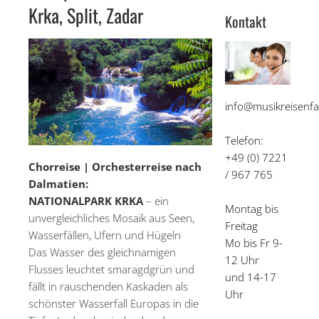
Krka, Split, Zadar
Kontakt
info@musikreisenfa
Telefon:
+49 (0) 7221
Chorreise | Orchesterreise nach
/ 967 765
Dalmatien:
NATIONALPARK KRKA
– ein
Montag bis
unvergleichliches Mosaik aus Seen,
Freitag
Wasserfällen, Ufern und Hügeln
Mo bis Fr 9-
Das Wasser des gleichnamigen
12 Uhr
Flusses leuchtet smaragdgrün und
und 14-17
fällt in rauschenden Kaskaden als
Uhr
schönster Wasserfall Europas in die