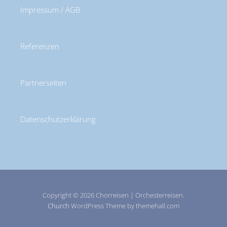
Impressum / AGB
Referenzen
Partnerseiten
Datenschutzerklärung
Copyright © 2026 Chorreisen | Orchesterreisen.
Church
WordPress Theme by themehall.com